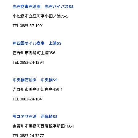
赤石商事石油㈱ 赤石バイパスSS
小松島市立江町字小田ノ浦75-5
TEL 0885-37-1991
㈱四国オイル商事 上浦SS
吉野川市鴨島町上浦956
TEL 0883-24-1394
中央橋石油㈲ 中央橋SS
吉野川市鴨島町知恵島459-1
TEL 0883-24-1041
㈲ユアサ石油 西麻植SS
吉野川市鴨島町西麻植字新田166-1
TEL 0883-24-3277