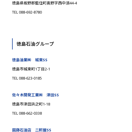
徳島県板野郡藍住町奥野字西中須44-4
TEL 088-692-8780
徳島石油グループ
徳島油業㈱ 城東SS
徳島市城東町1丁目2-1
TEL 088-623-0185
佐々木開発工業㈱ 津田SS
徳島市津田浜之町1-18
TEL 088-662-0338
圓藤石油店 二軒屋SS