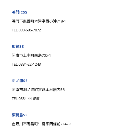
鳴門ICSS
鳴門市撫養町木津字西小沖718-1
TEL 088-686-7072
那賀SS
阿南市上中町南島705-1
TEL 0884-22-1243
羽ノ浦SS
阿南市羽ノ浦町宮倉本村居内56
TEL 0884-44-6581
東鴨島SS
吉野川市鴨島町牛島字西條前2142-1