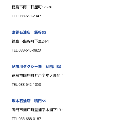
徳島市南二軒屋町1-1-26
TEL 088-653-2347
富銅石油店 飯谷SS
徳島市飯谷町下里24-1
TEL 088-645-0823
鮎喰川タクシー㈲ 鮎喰川SS
徳島市国府町井戸字堂ノ裏51-1
TEL 088-642-1050
坂本石油店 鳴門SS
鳴門市瀬戸町堂浦字本浦下19-1
TEL 088-688-0187