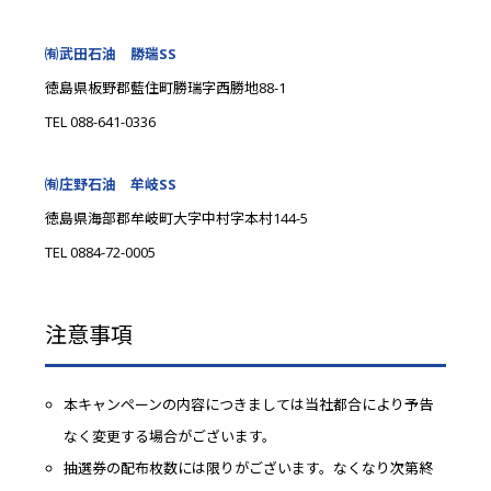
㈲武田石油 勝瑞SS
徳島県板野郡藍住町勝瑞字西勝地88-1
TEL 088-641-0336
㈲庄野石油 牟岐SS
徳島県海部郡牟岐町大字中村字本村144-5
TEL 0884-72-0005
注意事項
本キャンペーンの内容につきましては当社都合により予告
なく変更する場合がございます。
抽選券の配布枚数には限りがございます。なくなり次第終